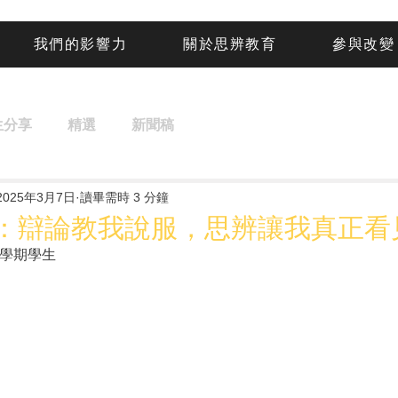
我們的影響力
關於思辨教育
參與改變
生分享
精選
新聞稿
2025年3月7日
讀畢需時 3 分鐘
：辯論教我說服，思辨讓我真正看
2學期學生