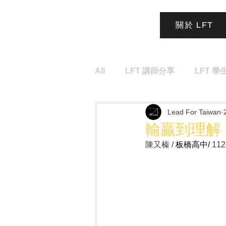
關於 LFT
All
LFT 講師分享
LFT 學
Lead For Taiwan
輸贏到理解
陳又榛
 / 
板橋高中/ 
11