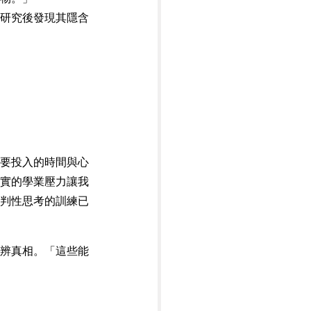
研究後發現其隱含
        
要投入的時間與心
實的學業壓力讓我
判性思考的訓練已
辨真相。「這些能