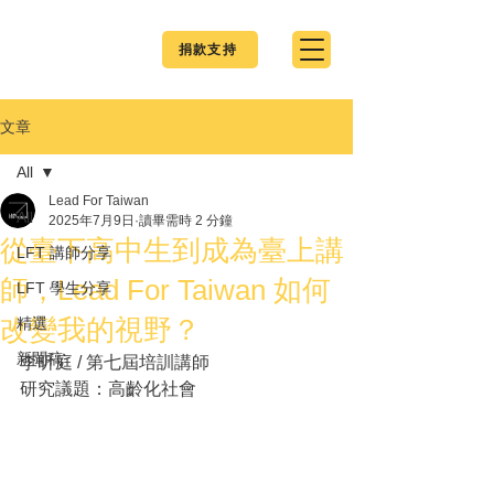
捐款支持
文章
All
Lead For Taiwan
All
2025年7月9日
讀畢需時 2 分鐘
從臺下高中生到成為臺上講
LFT 講師分享
師，Lead For Taiwan 如何
LFT 學生分享
改變我的視野？
精選
新聞稿
李昕庭 / 第七屆培訓講師
研究議題：高齡化社會