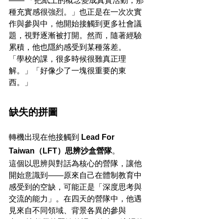
—— 「把紙上的概念變成真實活動，那
種充實感很強烈。」也正是在一次次實
作與參與中，他開始接觸到更多社會議
題，視野逐漸被打開。然而，隨著經驗
累積，他也隱約感受到某種落差。
「學校的課，很多時候很難真正理
解。」「好像少了一塊很重要的東
西。」
缺失的拼圖
轉機出現在他接觸到 
Lead For 
Taiwan（LFT）思辨沙盒營隊
。
這個以思辨與對話為核心的營隊，讓他
開始意識到——原來自己在體制教育中
感受到的空缺，可能正是「深度思考與
交流的能力」。在四天的營隊中，他遇
見來自不同領域、背景各異的參與