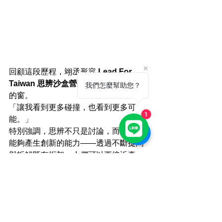
回顧這段歷程，翊丞形容 
Lead For 
Taiwan 思辨沙盒營隊
 像是一扇被打開
我們怎麼幫助您？
的窗。
「讓我看到更多碰撞，也看到更多可
1
能。」
特別強調，思辨不只是討論，而是一種
能夠產生創新的能力——透過不斷提問
與拆解既有框架，人們可以更接近真
實，也更理解彼此。
因此，他也真誠推薦這個營隊給那些
——在既有體制中感到困惑、想尋找不
同思考方式的人。