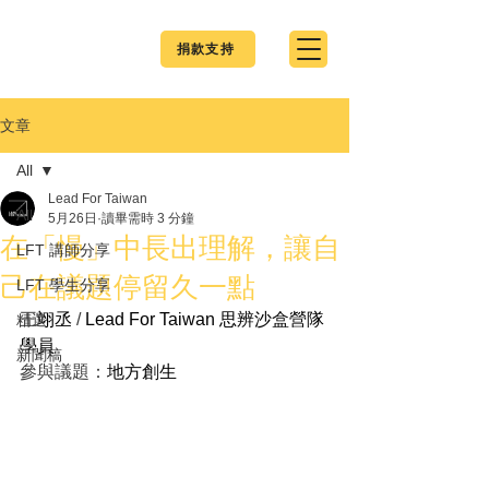
捐款支持
文章
All
Lead For Taiwan
All
5月26日
讀畢需時 3 分鐘
在「慢」中長出理解，讓自
LFT 講師分享
己在議題停留久一點
LFT 學生分享
王
翊丞
 / 
Lead For Taiwan 思辨沙盒營隊
精選
學員
新聞稿
參與議題：
地方創生