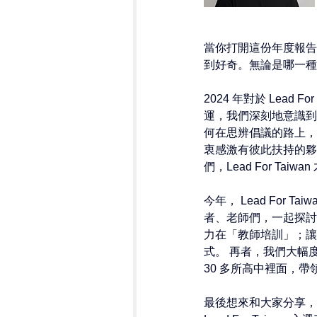
當你打開這份年度報告時
到好奇。無論是哪一種
2024 年對於
 Lead For
運，我們深刻地意識到
何在思辨倡議的路上，串連
衷感激有彼此扶持的夥
們，
Lead For Taiwan 
今年，
 Lead For Taiw
者、老師們，一起探討
力在「教師培訓」；讓
式。 再者，我們大幅
30 多所高中裡面，
最後想來和大家分享，在