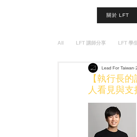
關於 LFT
All
LFT 講師分享
LFT 學
Lead For Taiwan
【執行長的
人看見與支