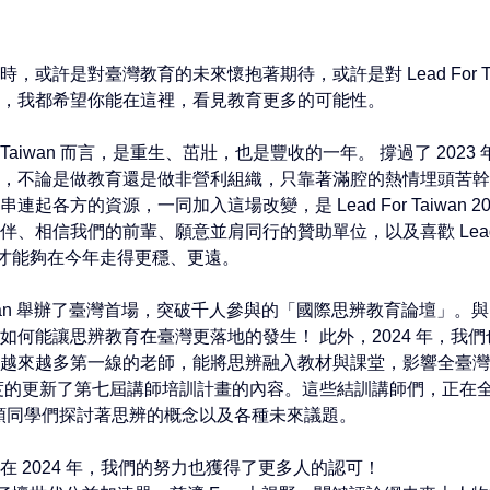
，或許是對臺灣教育的未來懷抱著期待，或許是對 Lead For Ta
，我都希望你能在這裡，看見教育更多的可能性。 
 Taiwan 
而言，是重生、茁壯，也是豐收的一年。 撐過了 2023
，不論是做教育還是做非營利組織，只靠著滿腔的熱情埋頭苦幹
起各方的資源，一同加入這場改變，是 Lead For Taiwan 20
伴、相信我們的前輩、願意並肩同行的贊助單位，以及喜歡
 Lea
才能夠在今年走得更穩、更遠。 
an 
舉辦了臺灣首場，突破千人參與的「國際思辨教育論壇」。與
如何能讓思辨教育在臺灣更落地的發生！ 此外，2024 年，我
越來越多第一線的老師，能將思辨融入教材與課堂，影響全臺灣
度的更新了第七屆講師培訓計畫的內容。這些結訓講師們，正在全臺 
帶領同學們探討著思辨的概念以及各種未來議題。 
 2024 年，我們的努力也獲得了更多人的認可！ 