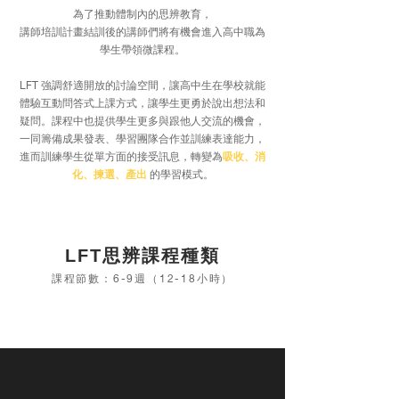
為了推動體制內的思辨教育，
講師培訓計畫結訓後的講師們將有機會進入高中職為
學生帶領微課程。
LFT 強調舒適開放的討論空間，讓高中生在學校就能
體驗互動問答式上課方式，
讓學生更勇於說出想法和
疑問。
課程中也提供學生更多與跟他人交流的機會，
一同籌備成果發表、學習團隊合作並訓練表達能力，
進而訓練學生從單方面的接受訊息，
轉變為
吸收、消
化、揀選、產出
的學習模式。
LFT思辨課程種類
​課程節數：6-9週（12-18小時）