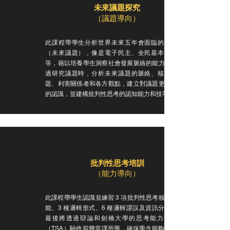
未來議題探究
（議題導向）
此課程帶學生分析世界未來五年會面臨的議題
（未來議題），像是電子民主、全民基本收入
等，藉以培養學生洞察社會發展脈絡的能力。透
過研究議題時，分析未來議題的脈絡、核心問
題、利害關係者和各方觀點，建立對議題更深入
的認識，並建構批判性思考的認知能力和技巧。
批判性思考培訓
​（能力導向）
此課程帶學生認識並練習 3 項批判性思考核心技
能、3 種邏輯形式、6 種邏輯謬誤及資訊分析。
最後將透過辯論和劍橋大學的思考能力測驗
（TSA）驗收前幾堂課所學，確保學生能夠不帶