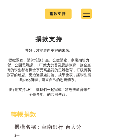
捐款支持
捐款支持
共好，才能走向更好的未來。
從微課程、講師培訓計畫、公益講座、寒暑期培力
營、公開思辨課，LFT致力於普及思辨教育，讓全臺
灣的學生都有機會享受高品質的思辨教育，打破菁英
教育的迷思。更透過議題討論、成果發表，讓學生能
夠內化所學，建立自己的思辨體系。
用行動支持LFT，讓我們一起完成「將思辨教育帶至
全臺各地」的共同使命。
轉帳捐款
機構名稱：華南銀行 台大分
行