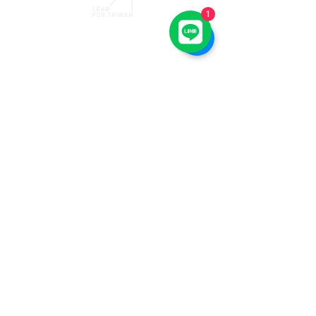
1
轉帳捐款
​戶名：社團法人臺灣領導未來協會
機構名稱：050 臺灣企銀 埔墘分行
匯款帳號：15112166200
聯絡我們
contact@leadfortaiwan.org
社團法人臺灣領導未來協會
台內團字第1110119298號 |
衛部救字第1111361558號
Copyright © 2022Lead For Taiwan - All Rights
Reserved.