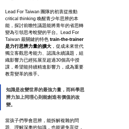
Lead For Taiwan 團隊的初衷從推動 
critical thinking 喚醒青少年思辨的本
能，探討前瞻性議題能將青年的省思轉
變為引領思考蛻變的平台。Lead For 
Taiwan 最關鍵的特色 
train-the-trainer 
是力行思辨力量的擴大
，促成未來世代
獨立客觀思考能力、認識永續議題，組
織影響力已經拓展至超過30個高中授
課，希望能持續精進影響力，成為重要
教育變革的推手。
知識是改變世界的最強力量，而科學思
辨力加上同理心則能創造有價值的改
變。
當孩子們學會思辨，能拆解複雜的問
題、理解深奧的知識，也能避免盲從，