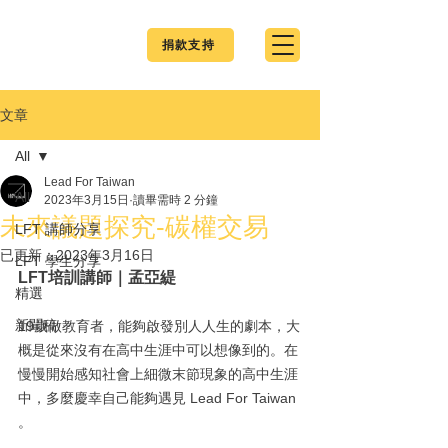
捐款支持
文章
All
Lead For Taiwan
All
2023年3月15日
讀畢需時 2 分鐘
未來議題探究-碳權交易
LFT 講師分享
已更新：
2023年3月16日
LFT 學生分享
LFT培訓講師｜孟亞緹
精選
新聞稿
19歲做教育者，能夠啟發別人人生的劇本，大
概是從來沒有在高中生涯中可以想像到的。在
慢慢開始感知社會上細微末節現象的高中生涯
中，多麼慶幸自己能夠遇見 Lead For Taiwan 
。