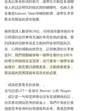
改為以角色扮演的形式，讓學生主動從各個關
係人的話語裡找到彼此間的關聯性。也納入更
多像是Kahoot, Slido等輔助軟體，讓學生享受
匿名而開放的課室氛圍。
雖然授課人數僅有24位，但很值得慶幸能在冬
日裡遇到這些事情充滿好奇而炙熱的靈魂。看
到課後的回饋單或是主動詢問各類問題的訊
息，心裡的感動由然而生。記得教課的分享會
提到，
我們很難確保每一個學生都付出100％
的專注和熱情在這堂課，但只要有一個學生被
啟發到，願意嘗試挑戰更多，主動摸索更多，
那這樣的思辨課就有其存在的必要
。
「成為想要看見的改變。」
這句話是LFT一直放在 Banner 上的 Slogan 
，或許是一句和思辨看似沒有直接關係的話，
但其實在開始思考的路途上，我們不免從社會
議題思考延伸到自我價值和未來。透過思辨教