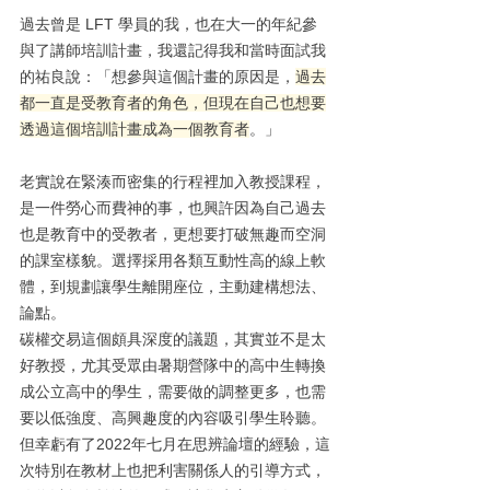
過去曾是 LFT 學員的我，也在大一的年紀參
與了講師培訓計畫，我還記得我和當時面試我
的祐良說：「想參與這個計畫的原因是，
過去
都一直是受教育者的角色，但現在自己也想要
透過這個培訓計畫成為一個教育者
。」
老實說在緊湊而密集的行程裡加入教授課程，
是一件勞心而費神的事，也興許因為自己過去
也是教育中的受教者，更想要打破無趣而空洞
的課室樣貌。選擇採用各類互動性高的線上軟
體，到規劃讓學生離開座位，主動建構想法、
論點。
碳權交易這個頗具深度的議題，其實並不是太
好教授，尤其受眾由暑期營隊中的高中生轉換
成公立高中的學生，需要做的調整更多，也需
要以低強度、高興趣度的內容吸引學生聆聽。
但幸虧有了2022年七月在思辨論壇的經驗，這
次特別在教材上也把利害關係人的引導方式，