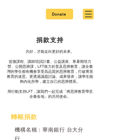
Donate
捐款支持
共好，才能走向更好的未來。
從微課程、講師培訓計畫、公益講座、寒暑期培力
營、公開思辨課，LFT致力於普及思辨教育，讓全臺
灣的學生都有機會享受高品質的思辨教育，打破菁英
教育的迷思。更透過議題討論、成果發表，讓學生能
夠內化所學，建立自己的思辨體系。
用行動支持LFT，讓我們一起完成「將思辨教育帶至
全臺各地」的共同使命。
轉帳捐款
機構名稱：華南銀行 台大分
行