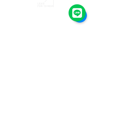
Donation by Bank Transfer
Account Name: 社團法人臺灣領導未
來協會
Bank Name: 050 臺灣企銀 埔墘分行
Account Number:
15112166200
Contact Us
contact@leadfortaiwan.org
© 2021 by Lead For Taiwan.